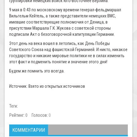
группировки немецких войск юго-восточнее Берлина.
9 мая в 0:43 по московскому времени генерал-фельдмаршал
Вильгельм Кейтель, а также представители немецких ВМС,
имевшие соответствующие полномочия от Деница, в
присутствии Маршала Г.К. Жукова с советской стороны
подписали Акт о безоговорочной капитуляции Германии.
Этот день на века вошел в летопись, как День Победы
Советского Союза над фашистской Германией. И никто, никакое
государство и никакие мировые политики не в силах изменить
этот факт и подменить понятие и значение этого дня!
Будем же помнить это всегда.
Источник: Взято из открытых источников
Теги:
Рейтинг:
0
Голосов:
0
КОММЕНТАРИИ