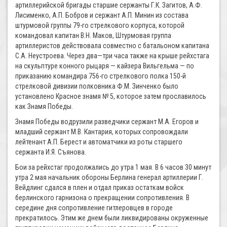
артиллерийской бригады старшие сержанты Г.К. Загитов, А.Ф.
Лисименко, А.П. Бобров и сержант А.П. Минин из состава
штурмовой группы 79-го стрелкового корпуса, которой
командовал капитан В.Н. Маков, Штурмовая группа
артиллеристов действовала совместно с батальоном капитана
С.А. Неустроева. Через два—три часа также на крыше рейхстага
на скульптуре конного рыцаря — кайзера Вильгельма — по
приказанию командира 756-го стрелкового полка 150-й
стрелковой дивизии полковника Ф.М. Зинченко было
установлено Красное знамя № 5, которое затем прославилось
как Знамя Победы.
Знамя Победы водрузили разведчики сержант М.А. Егоров и
младший сержант М.В. Кантария, которых сопровождали
лейтенант А.П. Берест и автоматчики из роты старшего
сержанта И.Я. Съянова.
Бои за рейхстаг продолжались до утра 1 мая. В 6 часов 30 минут
утра 2 мая начальник обороны Берлина генерал артиллерии Г.
Вейдлинг сдался в плен и отдал приказ остаткам войск
берлинского гарнизона о прекращении сопротивления. В
середине дня сопротивление гитлеровцев в городе
прекратилось. Этим же днем были ликвидированы окруженные