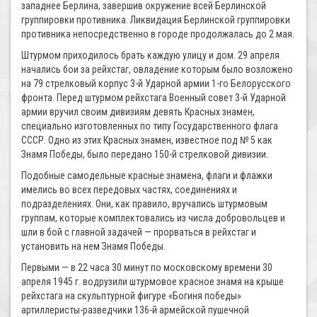
западнее Берлина, завершив окружение всей Берлинской
группировки противника. Ликвидация Берлинской группировки
противника непосредственно в городе продолжалась до 2 мая.
Штурмом приходилось брать каждую улицу и дом. 29 апреля
начались бои за рейхстаг, овладение которым было возложено
на 79 стрелковый корпус 3-й Ударной армии 1-го Белорусского
фронта. Перед штурмом рейхстага Военный совет 3-й Ударной
армии вручил своим дивизиям девять Красных знамен,
специально изготовленных по типу Государственного флага
СССР. Одно из этих Красных знамен, известное под № 5 как
Знамя Победы, было передано 150-й стрелковой дивизии.
Подобные самодельные красные знамена, флаги и флажки
имелись во всех передовых частях, соединениях и
подразделениях. Они, как правило, вручались штурмовым
группам, которые комплектовались из числа добровольцев и
шли в бой с главной задачей — прорваться в рейхстаг и
установить на нем Знамя Победы.
Первыми — в 22 часа 30 минут по московскому времени 30
апреля 1945 г. водрузили штурмовое красное знамя на крыше
рейхстага на скульптурной фигуре «Богиня победы»
артиллеристы-разведчики 136-й армейской пушечной