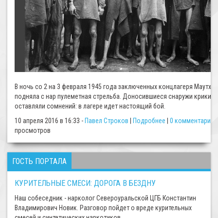
В ночь со 2 на 3 февраля 1945 года заключенных концлагеря Маутхау
подняла с нар пулеметная стрельба. Доносившиеся снаружи крики «У
оставляли сомнений: в лагере идет настоящий бой.
10 апреля 2016 в 16:33 -
Павел Строков
|
Подробнее
|
0 комментариев
просмотров
ГОСТЬ ПОРТАЛА
КУРИТЕЛЬНЫЕ СМЕСИ: ДОРОГА В БЕЗДНУ
Наш собеседник - нарколог Североуральской ЦГБ Константин
Владимирович Новик. Разговор пойдет о вреде курительных
смесей и синтетических наркотиков.