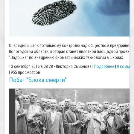
Очередной шаг к тотальному контролю над обществом предприняли
Вологодской области, которая станет пилотной площадкой проекта
"Ладошка" по внедрению биометрических технологий в школах.
13 сентября 2016 в 08:28 - Виктория Смирнова |
Подробнее
|
0 коммен
| 955 просмотров
Побег "Блока смерти"