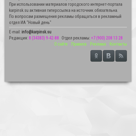
При использовании материалов городского интернет-портала
karpinsk.su активная гиперссылка на источник обязательна.
По вопросам размещения рекламы обращаться в рекламный
отдел ИА "Новый день"
E-mail:
info@karpinsk.su
Редакция:
8 (34383) 9-42-88
Отдел рекламы:
+7 (900) 208 13 28
О сайте
Правила
Реклама
Контакты