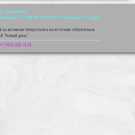
ие, объявления
ый день" (Св. ИА № ТУ66-01434 от 25 марта 2015 года)
k.su активная гиперссылка на источник обязательна.
А "Новый день"
+7 (900) 208 13 28