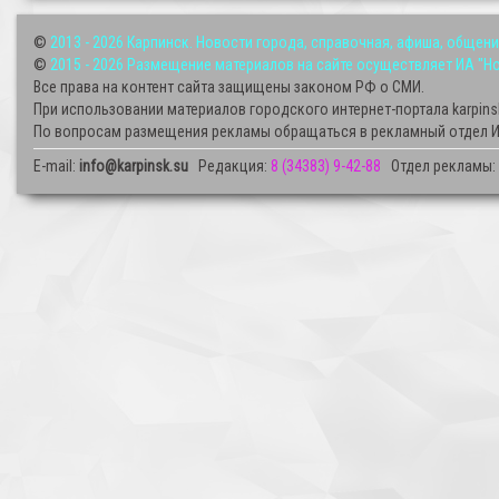
©
2013 - 2026
Карпинск. Новости города, справочная, афиша, общен
©
2015 - 2026
Размещение материалов на сайте осуществляет ИА "Нов
Все права на контент сайта защищены законом РФ о СМИ.
При использовании материалов городского интернет-портала karpins
По вопросам размещения рекламы обращаться в рекламный отдел И
E-mail:
info@karpinsk.su
Редакция:
8 (34383) 9-42-88
Отдел рекламы: